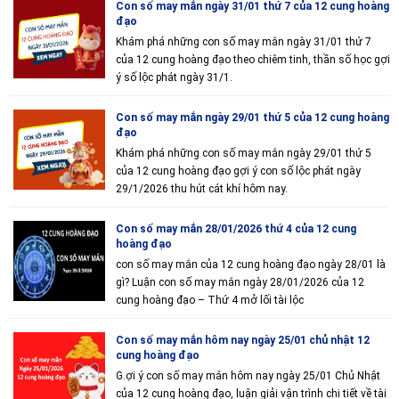
Con số may mắn ngày 31/01 thứ 7 của 12 cung hoàng
đạo
Khám phá những con số may mắn ngày 31/01 thứ 7
của 12 cung hoàng đạo theo chiêm tinh, thần số học gợi
ý số lộc phát ngày 31/1.
Con số may mắn ngày 29/01 thứ 5 của 12 cung hoàng
đạo
Khám phá những con số may mắn ngày 29/01 thứ 5
của 12 cung hoàng đạo gợi ý con số lộc phát ngày
29/1/2026 thu hút cát khí hôm nay.
Con số may mắn 28/01/2026 thứ 4 của 12 cung
hoàng đạo
con số may mắn của 12 cung hoàng đạo ngày 28/01 là
gì? Luận con số may mắn ngày 28/01/2026 của 12
cung hoàng đạo – Thứ 4 mở lối tài lộc
Con số may mắn hôm nay ngày 25/01 chủ nhật 12
cung hoàng đạo
G.ợi ý con số may mắn hôm nay ngày 25/01 Chủ Nhật
của 12 cung hoàng đạo, luận giải vận trình chi tiết về tài