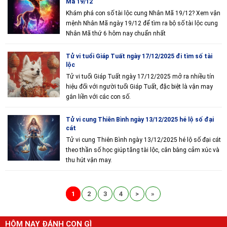
Mã 19/12
Khám phá con số tài lộc cung Nhân Mã 19/12? Xem vận
mệnh Nhân Mã ngày 19/12 để tìm ra bộ số tài lộc cung
Nhân Mã thứ 6 hôm nay chuẩn nhất
Tử vi tuổi Giáp Tuất ngày 17/12/2025 đi tìm số tài
lộc
Tử vi tuổi Giáp Tuất ngày 17/12/2025 mở ra nhiều tín
hiệu đối với người tuổi Giáp Tuất, đặc biệt là vận may
gắn liền với các con số.
Tử vi cung Thiên Bình ngày 13/12/2025 hé lộ số đại
cát
Tử vi cung Thiên Bình ngày 13/12/2025 hé lộ số đại cát
theo thần số học giúp tăng tài lộc, cân bằng cảm xúc và
thu hút vận may.
1
2
3
4
>
»
HÔM NAY ĐÁNH CON GÌ