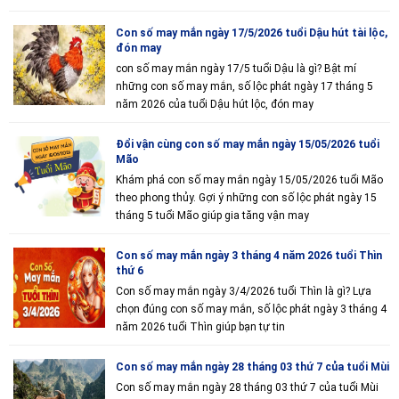
Con số may mắn ngày 17/5/2026 tuổi Dậu hút tài lộc,
đón may
con số may mắn ngày 17/5 tuổi Dậu là gì? Bật mí
những con số may mắn, số lộc phát ngày 17 tháng 5
năm 2026 của tuổi Dậu hút lộc, đón may
Đổi vận cùng con số may mắn ngày 15/05/2026 tuổi
Mão
Khám phá con số may mắn ngày 15/05/2026 tuổi Mão
theo phong thủy. Gợi ý những con số lộc phát ngày 15
tháng 5 tuổi Mão giúp gia tăng vận may
Con số may mắn ngày 3 tháng 4 năm 2026 tuổi Thìn
thứ 6
Con số may mắn ngày 3/4/2026 tuổi Thìn là gì? Lựa
chọn đúng con số may mắn, số lộc phát ngày 3 tháng 4
năm 2026 tuổi Thìn giúp bạn tự tin
Con số may mắn ngày 28 tháng 03 thứ 7 của tuổi Mùi
Con số may mắn ngày 28 tháng 03 thứ 7 của tuổi Mùi