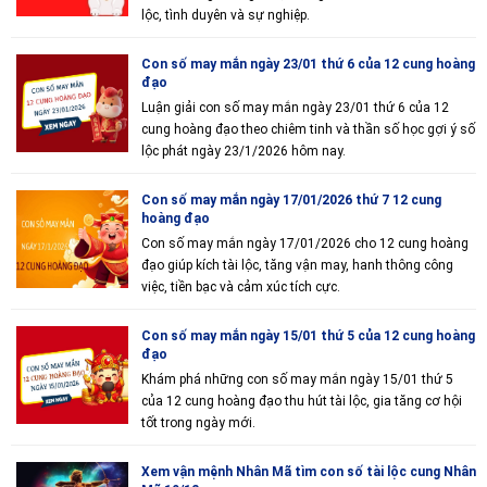
lộc, tình duyên và sự nghiệp.
Con số may mắn ngày 23/01 thứ 6 của 12 cung hoàng
đạo
Luận giải con số may mắn ngày 23/01 thứ 6 của 12
cung hoàng đạo theo chiêm tinh và thần số học gợi ý số
lộc phát ngày 23/1/2026 hôm nay.
Con số may mắn ngày 17/01/2026 thứ 7 12 cung
hoàng đạo
Con số may mắn ngày 17/01/2026 cho 12 cung hoàng
đạo giúp kích tài lộc, tăng vận may, hanh thông công
việc, tiền bạc và cảm xúc tích cực.
Con số may mắn ngày 15/01 thứ 5 của 12 cung hoàng
đạo
Khám phá những con số may mắn ngày 15/01 thứ 5
của 12 cung hoàng đạo thu hút tài lộc, gia tăng cơ hội
tốt trong ngày mới.
Xem vận mệnh Nhân Mã tìm con số tài lộc cung Nhân