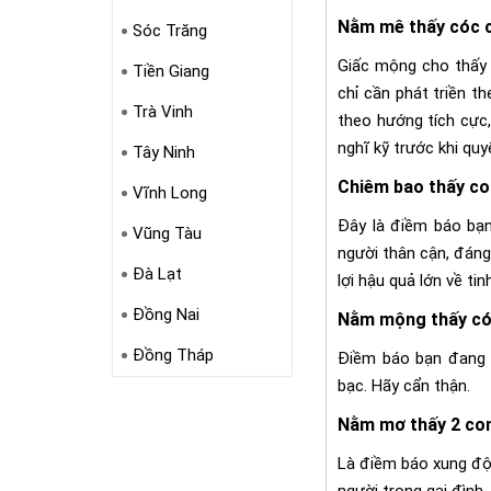
Nằm mê thấy cóc 
Sóc Trăng
Giấc mộng cho thấy 
Tiền Giang
chỉ cần phát triền t
Trà Vinh
theo hướng tích cực
nghĩ kỹ trước khi quy
Tây Ninh
Chiêm bao thấy c
Vĩnh Long
Đây là điềm báo bạn
Vũng Tàu
người thân cận, đáng
Đà Lạt
lợi hậu quả lớn về ti
Đồng Nai
Nằm mộng thấy có
Đồng Tháp
Điềm báo bạn đang bị
bạc. Hãy cẩn thận.
Nằm mơ thấy 2 co
Là điềm báo xung đột 
người trong gai đình,