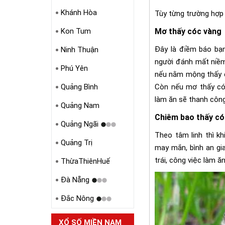
Khánh Hòa
Tùy từng trường hợp
Kon Tum
Mơ thấy cóc vàng
Đây là điềm báo bạ
Ninh Thuận
người đánh mất niềm 
Phú Yên
nếu nằm mộng thấy c
Quảng Bình
Còn nếu mơ thấy cóc
làm ăn sẽ thanh công,
Quảng Nam
Chiêm bao thấy có
Quảng Ngãi
Theo tâm linh thì kh
Quảng Trị
may mắn, bình an gi
trái, công việc làm ăn
ThừaThiênHuế
Đà Nẵng
Đắc Nông
XỔ SỐ MIỀN NAM