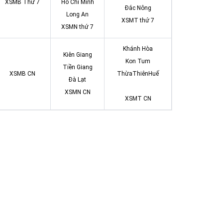
XSMB Thứ 7
Hồ Chí Minh
Đắc Nông
Long An
XSMT thứ 7
XSMN thứ 7
Khánh Hòa
Kiên Giang
Kon Tum
Tiền Giang
XSMB CN
ThừaThiênHuế
Đà Lạt
XSMN CN
XSMT CN