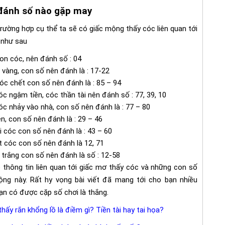
 đánh số nào gặp may
rường hợp cụ thể ta sẽ có giấc mộng thấy cóc liên quan tới
 như sau
n cóc, nên đánh số : 04
vàng, con số nên đánh là : 17-22
c chết con số nên đánh là : 85 – 94
c ngậm tiền, cóc thần tài nên đánh số : 77, 39, 10
c nhảy vào nhà, con số nên đánh là : 77 – 80
, con số nên đánh là : 29 – 46
cóc con số nên đánh là : 43 – 60
t cóc con số nên đánh là 12, 71
trắng con số nên đánh là số : 12-58
 thông tin liên quan tới giấc mơ thấy cóc và những con số
mộng này. Rất hy vọng bài viết đã mang tới cho bạn nhiều
bạn có được cặp số chơi là thắng.
ấy rắn khổng lồ là điềm gì? Tiền tài hay tai họa?