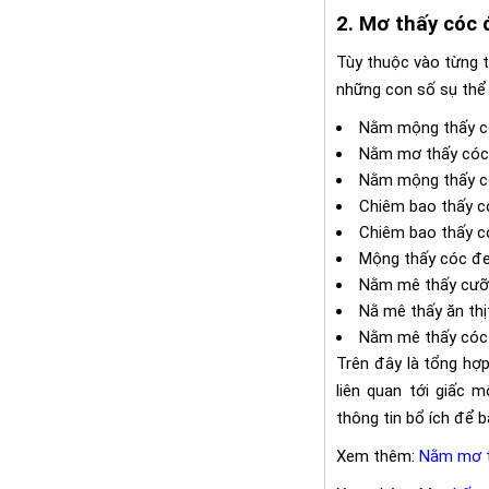
2. Mơ thấy cóc
Tùy thuộc vào từng t
những con số sụ thể
Nằm mộng thấy co
Nằm mơ thấy cóc 
Nằm mộng thấy có
Chiêm bao thấy có
Chiêm bao thấy có
Mộng thấy cóc đen
Nằm mê thấy cưỡi 
Nằ mê thấy ăn thị
Nằm mê thấy cóc 
Trên đây là tổng hợp
liên quan tới giấc 
thông tin bổ ích để 
Xem thêm:
Nằm mơ th