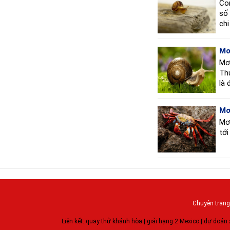
Co
số 
chi
Mơ
Mơ 
Th
là 
Mơ
Mơ
tới
Chuyên trang 
Liên kết:
quay thử khánh hòa
|
giải hạng 2 Mexico
|
dự đoán 