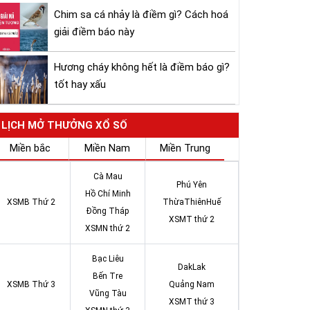
Chim sa cá nhảy là điềm gì? Cách hoá
giải điềm báo này
Hương cháy không hết là điềm báo gì?
tốt hay xấu
LỊCH MỞ THƯỞNG XỔ SỐ
Miền bắc
Miền Nam
Miền Trung
Cà Mau
Phú Yên
Hồ Chí Minh
XSMB Thứ 2
ThừaThiênHuế
Đồng Tháp
XSMT thứ 2
XSMN thứ 2
Bạc Liêu
DakLak
Bến Tre
XSMB Thứ 3
Quảng Nam
Vũng Tàu
XSMT thứ 3