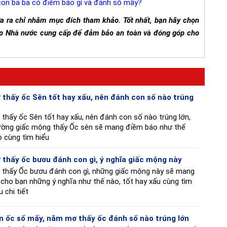
con ba ba có điềm báo gì và đánh số mấy?
ưa ra chỉ nhằm mục đích tham khảo. Tốt nhất, bạn hãy chọn
 do Nhà nước cung cấp để đảm bảo an toàn và đóng góp cho
 thấy ốc Sên tốt hay xấu, nên đánh con số nào trúng
n
thấy ốc Sên tốt hay xấu, nên đánh con số nào trúng lớn,
ường giấc mộng thấy Ốc sên sẽ mang điềm báo như thế
 cùng tìm hiểu
 thấy ốc bươu đánh con gì, ý nghĩa giấc mộng này
 thấy Ốc bươu đánh con gì, những giấc mộng này sẽ mang
 cho bạn những ý nghĩa như thế nào, tốt hay xấu cùng tìm
u chi tiết
n ốc số mấy, nằm mơ thấy ốc đánh số nào trúng lớn