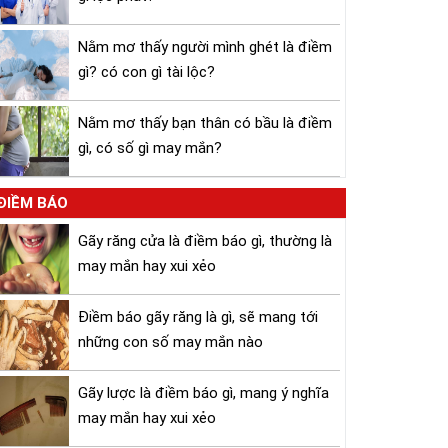
Nằm mơ thấy người mình ghét là điềm
gì? có con gì tài lộc?
Nằm mơ thấy bạn thân có bầu là điềm
gì, có số gì may mắn?
ĐIỀM BÁO
Gãy răng cửa là điềm báo gì, thường là
may mắn hay xui xẻo
Điềm báo gãy răng là gì, sẽ mang tới
những con số may mắn nào
Gãy lược là điềm báo gì, mang ý nghĩa
may mắn hay xui xẻo