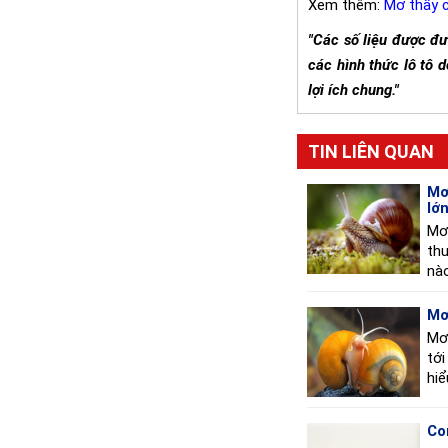
Xem thêm:
Mơ thấy 
"Các số liệu được đ
các hình thức lô tô
lợi ích chung."
TIN LIÊN QUAN
Mơ
lớ
Mơ 
th
nào
Mơ
Mơ
tới
hiể
Co