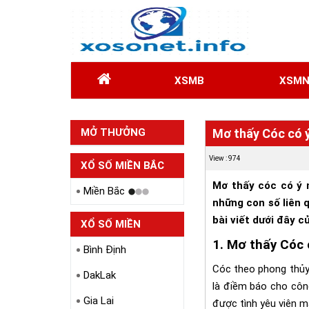
XSMB
XSM
MỞ THƯỞNG
Mơ thấy Cóc có ý
HÔM QUA
View : 974
XỔ SỐ MIỀN BẮC
Mơ thấy cóc có ý 
Miền Bắc
những con số liên 
bài viết dưới đây 
XỔ SỐ MIỀN
1. Mơ thấy Cóc c
TRUNG
Bình Định
Cóc theo phong thủy
DakLak
là điềm báo cho công
Gia Lai
được tình yêu viên m