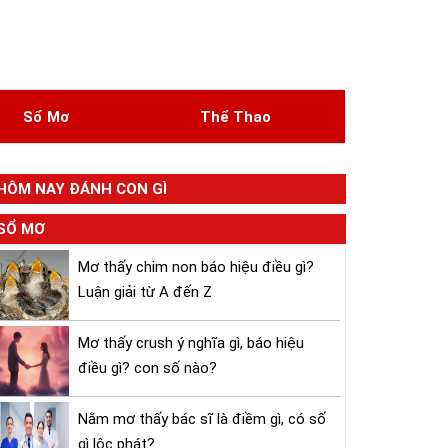
Sổ Mơ
Thể Thao
HÔM NAY ĐÁNH CON GÌ
SỔ MƠ
Mơ thấy chim non báo hiệu điều gì?
Luận giải từ A đến Z
Mơ thấy crush ý nghĩa gì, báo hiệu
điều gì? con số nào?
Nằm mơ thấy bác sĩ là điềm gì, có số
gì lộc phát?