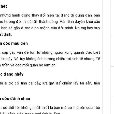
chết
những hành động thay đổi hiện tại đang đi đúng đắn, bạn
heo hướng đó thì sẽ rất thành công. Vận tình duyên khởi sắc
, bạn sẽ gặp được định mệnh của đời mình. Nhưng hay suy
ết định.
on cóc màu đen
 sắp gặp vấn đề lớn từ những người xung quanh đặc biệt
 tin cậy. Nó tuy không ảnh hưởng nhiều tới kinh tế nhưng để
nh thần và các mối quan hệ làm ăn.
c đang nhảy
 ai đó cố tình gài bẫy, lừa gạt để chiếm lấy tài sản, tiền
n cóc đánh nhau
có thể tới, không nhất thiết là bạn mà có thể liên quan tới
 Hãy cảnh giác trong mọi tình huống.