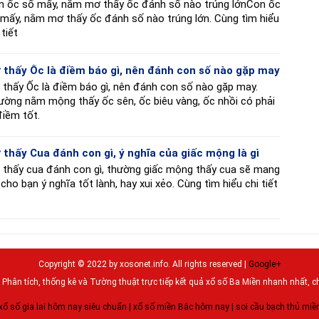
n ốc số mấy, nằm mơ thấy ốc đánh số nào trúng lớnCon ốc
mấy, nằm mơ thấy ốc đánh số nào trúng lớn. Cùng tìm hiểu
 tiết
 thấy Ốc là điềm báo gì, nên đánh con số nào gặp may
thấy Ốc là điềm báo gì, nên đánh con số nào gặp may.
ường nằm mộng thấy ốc sên, ốc biêu vàng, ốc nhồi có phải
điềm tốt.
 thấy Cua đánh con gì, ý nghĩa của giấc mộng là gì
 thấy cua đánh con gì, thường giấc mộng thấy cua sẽ mang
 cho bạn ý nghĩa tốt lành, hay xui xẻo. Cùng tìm hiểu chi tiết
Copyright © 2022 by xosonet.info. All rights reserved |
Google+
Phân tích, thống kê và Tường thuật trực tiếp kết quả xổ số Ba Miền nhanh nhất, c
xổ số gia lai hôm nay siêu chuẩn
|
xổ số miền Bắc hôm nay
|
soi cầu bạch thủ miề