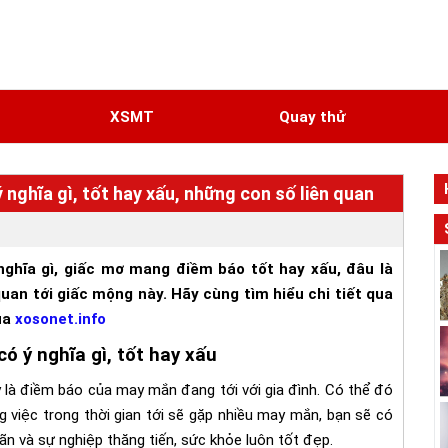
N
XSMT
Quay thử
 nghĩa gì, tốt hay xấu, những con số liên quan
nghĩa gì, giấc mơ mang điềm báo tốt hay xấu, đâu là
quan tới giấc mộng này. Hãy cùng tìm hiểu chi tiết qua
của
xosonet.info
ó ý nghĩa gì, tốt hay xấu
 là điềm báo của may mắn đang tới với gia đình. Có thể đó
 việc trong thời gian tới sẽ gặp nhiều may mắn, bạn sẽ có
ãn và sự nghiệp thăng tiến, sức khỏe luôn tốt đẹp.