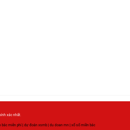
hính xác nhất.
n bắc miễn phí
|
dự đoán xsmb
|
du doan mn
|
xổ số miền bắc