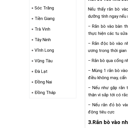
Sóc Trăng
Nếu thấy rắn bò và
dưỡng tính ngay nếu
Tiền Giang
– Rắn bò vào bàn th
Trà Vinh
thực hiện các tu sửa 
Tây Ninh
– Rắn độc bò vào nh
Vĩnh Long
ương trong thời gian
– Rắn bò qua cổng n
Vũng Tàu
– Mùng 1 rắn bò vào
Đà Lạt
điều không may, cẩn 
Đồng Nai
– Nếu như gặp rắn t
Đồng Tháp
thận vì sắp tới có rắ
– Nếu rắn đỏ bò vào
động tiêu cực
3.Rắn bò vào nh