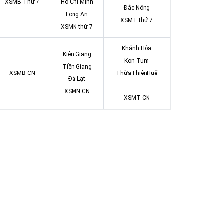
XSMB Thứ 7
Hồ Chí Minh
Đắc Nông
Long An
XSMT thứ 7
XSMN thứ 7
Khánh Hòa
Kiên Giang
Kon Tum
Tiền Giang
XSMB CN
ThừaThiênHuế
Đà Lạt
XSMN CN
XSMT CN