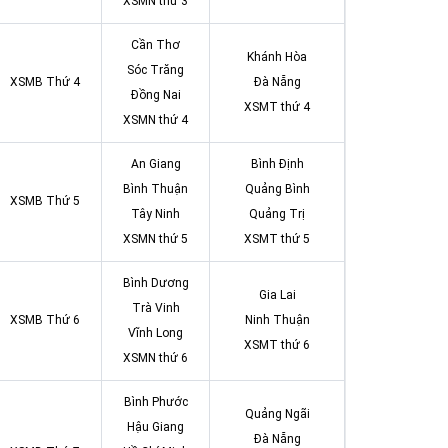
XSMN thứ 3
Cần Thơ
Khánh Hòa
Sóc Trăng
XSMB Thứ 4
Đà Nẵng
Đồng Nai
XSMT thứ 4
XSMN thứ 4
An Giang
Bình Định
Bình Thuận
Quảng Bình
XSMB Thứ 5
Tây Ninh
Quảng Trị
XSMN thứ 5
XSMT thứ 5
Bình Dương
Gia Lai
Trà Vinh
XSMB Thứ 6
Ninh Thuận
Vĩnh Long
XSMT thứ 6
XSMN thứ 6
Bình Phước
Quảng Ngãi
Hậu Giang
Đà Nẵng