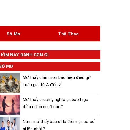
Sổ Mơ
Thể Thao
HÔM NAY ĐÁNH CON GÌ
SỔ MƠ
Mơ thấy chim non báo hiệu điều gì?
Luận giải từ A đến Z
Mơ thấy crush ý nghĩa gì, báo hiệu
điều gì? con số nào?
Nằm mơ thấy bác sĩ là điềm gì, có số
gì lộc phát?