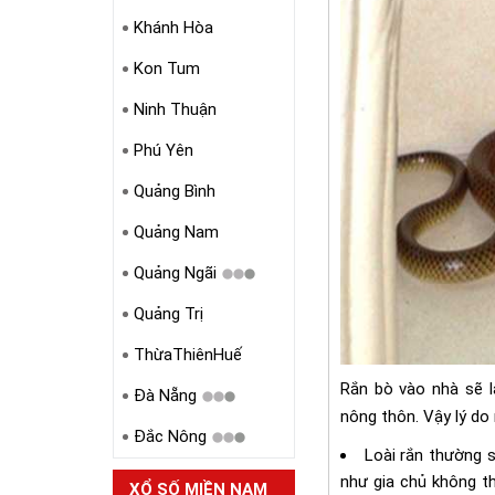
Khánh Hòa
Kon Tum
Ninh Thuận
Phú Yên
Quảng Bình
Quảng Nam
Quảng Ngãi
Quảng Trị
ThừaThiênHuế
Rắn bò vào nhà sẽ l
Đà Nẵng
nông thôn. Vậy lý do r
Đắc Nông
Loài rắn thường s
như gia chủ không t
XỔ SỐ MIỀN NAM