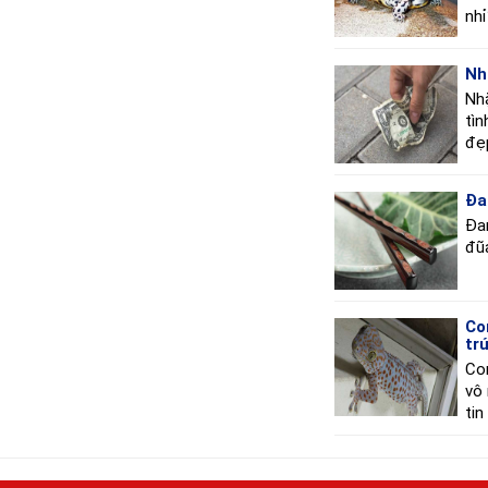
nhỉ
Nh
Nhặ
tìn
đẹ
Đa
Đan
đũa
Co
tr
Con
vô
tin