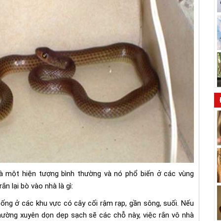
à một hiện tượng bình thường và nó phổ biến ở các vùng
ắn lại bò vào nhà là gì:
ống ở các khu vực có cây cối rậm rạp, gần sông, suối. Nếu
hường xuyên dọn dẹp sạch sẽ các chỗ này, việc rắn vô nhà