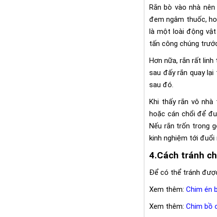
Rắn bò vào nhà nên 
đem ngâm thuốc, hoặ
là một loài động vật
tấn công chúng trước
Hơn nữa, rắn rất linh
sau đấy rắn quay lại
sau đó.
Khi thấy rắn vô nhà 
hoặc cán chổi để đu
Nếu rắn trốn trong 
kinh nghiệm tới đuổi 
4.Cách tránh ch
Để có thể tránh được
Xem thêm:
Chim én b
Xem thêm:
Chim bồ c