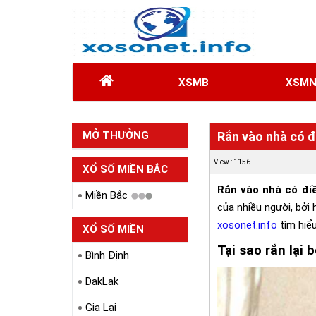
XSMB
XSM
MỞ THƯỞNG
Rắn vào nhà có đ
HÔM QUA
View : 1156
XỔ SỐ MIỀN BẮC
Rắn vào nhà có đi
Miền Bắc
của nhiều người, bởi 
xosonet.info
tìm hiểu
XỔ SỐ MIỀN
Tại sao rắn lại 
TRUNG
Bình Định
DakLak
Gia Lai