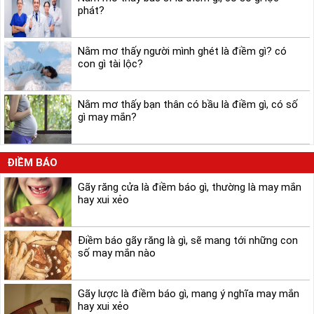
phát?
Nằm mơ thấy người mình ghét là điềm gì? có
con gì tài lộc?
Nằm mơ thấy bạn thân có bầu là điềm gì, có số
gì may mắn?
ĐIỀM BÁO
Gãy răng cửa là điềm báo gì, thường là may mắn
hay xui xẻo
Điềm báo gãy răng là gì, sẽ mang tới những con
số may mắn nào
Gãy lược là điềm báo gì, mang ý nghĩa may mắn
hay xui xẻo