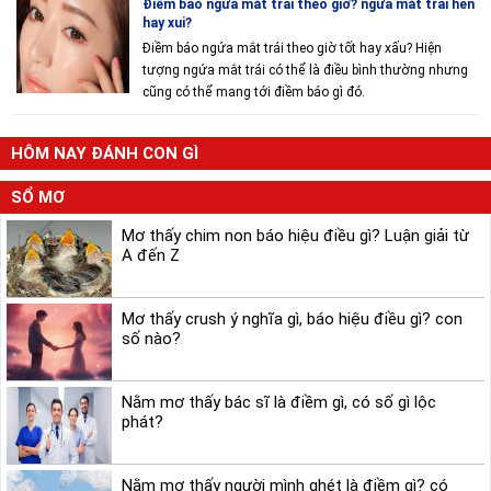
Điềm báo ngứa mắt trái theo giờ? ngứa mắt trái hên
hay xui?
Điềm báo ngứa mắt trái theo giờ tốt hay xấu? Hiện
tượng ngứa mắt trái có thể là điều bình thường nhưng
cũng có thể mang tới điềm báo gì đó.
HÔM NAY ĐÁNH CON GÌ
SỔ MƠ
Mơ thấy chim non báo hiệu điều gì? Luận giải từ
A đến Z
Mơ thấy crush ý nghĩa gì, báo hiệu điều gì? con
số nào?
Nằm mơ thấy bác sĩ là điềm gì, có số gì lộc
phát?
Nằm mơ thấy người mình ghét là điềm gì? có