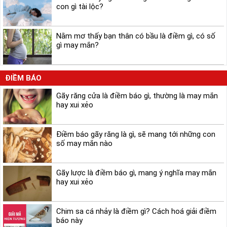
con gì tài lộc?
Nằm mơ thấy bạn thân có bầu là điềm gì, có số
gì may mắn?
ĐIỀM BÁO
Gãy răng cửa là điềm báo gì, thường là may mắn
hay xui xẻo
Điềm báo gãy răng là gì, sẽ mang tới những con
số may mắn nào
Gãy lược là điềm báo gì, mang ý nghĩa may mắn
hay xui xẻo
Chim sa cá nhảy là điềm gì? Cách hoá giải điềm
báo này