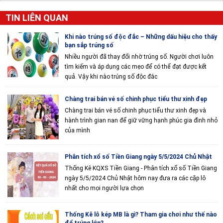
TIN LIÊN QUAN
Khi nào trúng số độc đắc – Những dấu hiệu cho thấy
bạn sắp trúng số
Nhiều người đã thay đổi nhờ trúng số. Người chơi luôn
tìm kiếm và áp dụng các mẹo để có thể đạt được kết
quả. Vậy khi nào trúng số độc đắc
Chàng trai bán vé số chinh phục tiểu thư xinh đẹp
Chàng trai bán vé số chinh phục tiểu thư xinh đẹp và
hành trình gian nan để giữ vững hạnh phúc gia đình nhỏ
của mình
Phân tích xổ số Tiền Giang ngày 5/5/2024 Chủ Nhật
Thống Kê KQXS Tiền Giang - Phân tích xổ số Tiền Giang
ngày 5/5/2024 Chủ Nhật hôm nay đưa ra các cặp lô
nhất cho mọi người lựa chọn
Thống Kê lô kép MB là gì? Tham gia chơi như thế nào
để trúng lớn?