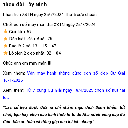
theo đài Tây Ninh
Phân tích XSTN ngày 25/7/2024 Thứ 5 cực chuẩn
Chốt con số may mắn đài XSTN ngày 25/7/2024
Giải tám: 67
Đặc biệt: đầu, đuôi: 75
Bao lô 2 số: 13 – 15 – 47
Lô xiên 2 đẹp nhất: 82 – 84
Chúc anh em may mắn !!!
Xem thêm:
Vận may hanh thông cùng con số đẹp Cự Giải
16/1/2025
Xem thêm:
Tử vi cung Cự Giải ngày 18/4/2025 chọn số hút tài
lộc
"Các số liệu được đưa ra chỉ nhằm mục đích tham khảo. Tốt
nhất, bạn hãy chọn các hình thức lô tô do Nhà nước cung cấp để
đảm bảo an toàn và đóng góp cho lợi ích chung."