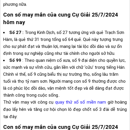
phương nữa.
Con số may mắn của cung Cự Giải 25/7/2024
hôm nay
Số 27 :
Trong Kinh Dịch, số 27 tương ứng với quẻ Trạch Sơn
Hàm, là quẻ thứ 31 trong tổng số 64 quẻ. Quẻ này tượng trưng
cho sự phát đạt và thuận lợi, mang lại tài lộc dồi dào và sự ổn
định trong sự nghiệp cũng như tài chính cho người sở hữu.
Số 99
: Theo quan niệm cổ xưa, số 9 đại diện cho quyền lực,
sức mạnh và sự vĩnh cửu, gắn liền với chữ ‘cửu’ trong tiếng Hán.
Chính vì thế, số 9 cũng biểu thị sự trường thọ, sống lâu trăm
tuổi và thọ tỷ nam sơn. Người mang con số 9 thường được cho
là có phúc lộc dồi dào, vận mệnh tốt đẹp và dễ dàng đạt được
thành công trong cuộc sống..
Thử vận may với công cụ
quay thử xổ số miền nam
giờ hoàng
đạo lấy hên và tăng cơ hội chọn lô đẹp chốt số 3 đài dễ trúng
tại đây:
Con số may mắn của cung Cự Giải 25/7/2024