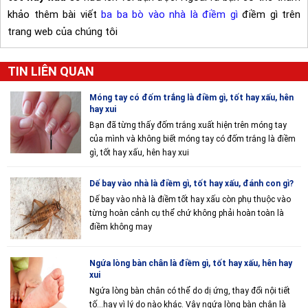
khảo thêm bài viết
ba ba bò vào nhà là điềm gì
điềm gì trên
trang web của chúng tôi
TIN LIÊN QUAN
Móng tay có đốm trắng là điềm gì, tốt hay xấu, hên
hay xui
Bạn đã từng thấy đốm trắng xuất hiện trên móng tay
của mình và không biết móng tay có đốm trắng là điềm
gì, tốt hay xấu, hên hay xui
Dế bay vào nhà là điềm gì, tốt hay xấu, đánh con gì?
Dế bay vào nhà là điềm tốt hay xấu còn phụ thuộc vào
từng hoàn cảnh cụ thể chứ không phải hoàn toàn là
điềm không may
Ngứa lòng bàn chân là điềm gì, tốt hay xấu, hên hay
xui
Ngứa lòng bàn chân có thể do dị ứng, thay đổi nội tiết
tố...hay vì lý do nào khác. Vậy ngứa lòng bàn chân là