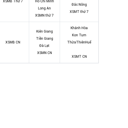
XSMB Thứ 7
Hồ Chí Minh
Đắc Nông
Long An
XSMT thứ 7
XSMN thứ 7
Khánh Hòa
Kiên Giang
Kon Tum
Tiền Giang
XSMB CN
ThừaThiênHuế
Đà Lạt
XSMN CN
XSMT CN