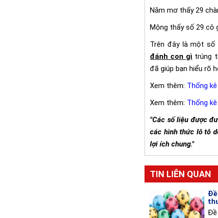
Nằm mơ thấy 29 chàn
Mộng thấy số 29 cô 
Trên đây là một số 
đánh con gì
trúng t
đã giúp bạn hiểu rõ h
Xem thêm:
Thống kê
Xem thêm:
Thống kê 
"Các số liệu được đ
các hình thức lô tô
lợi ích chung."
TIN LIÊN QUAN
Đề
th
Đề