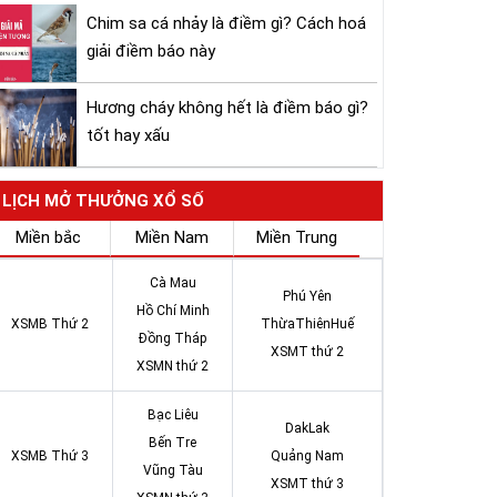
Chim sa cá nhảy là điềm gì? Cách hoá
giải điềm báo này
Hương cháy không hết là điềm báo gì?
tốt hay xấu
LỊCH MỞ THƯỞNG XỔ SỐ
Miền bắc
Miền Nam
Miền Trung
Cà Mau
Phú Yên
Hồ Chí Minh
XSMB Thứ 2
ThừaThiênHuế
Đồng Tháp
XSMT thứ 2
XSMN thứ 2
Bạc Liêu
DakLak
Bến Tre
XSMB Thứ 3
Quảng Nam
Vũng Tàu
XSMT thứ 3