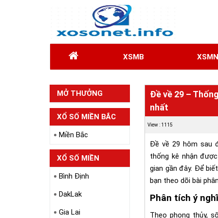
XSMB
XSM
MỞ THƯỞNG
Đề về 29 – Thống
nhất
HÔM QUA
XỔ SỐ MIỀN BẮC
View : 1115
Miền Bắc
Đề về 29 hôm sau đ
thống kê nhận được
XỔ SỐ MIỀN
gian gần đây. Để biế
TRUNG
Bình Định
bạn theo dõi bài phân
DakLak
Phân tích ý ngh
Gia Lai
Theo phong thủy, s