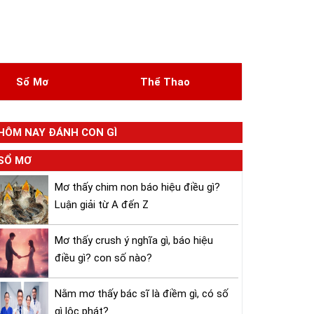
Sổ Mơ
Thể Thao
HÔM NAY ĐÁNH CON GÌ
SỔ MƠ
Mơ thấy chim non báo hiệu điều gì?
Luận giải từ A đến Z
Mơ thấy crush ý nghĩa gì, báo hiệu
điều gì? con số nào?
Nằm mơ thấy bác sĩ là điềm gì, có số
gì lộc phát?