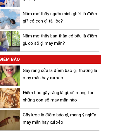
Nằm mơ thấy người mình ghét là điềm
gì? có con gì tài lộc?
Nằm mơ thấy bạn thân có bầu là điềm
gì, có số gì may mắn?
ĐIỀM BÁO
Gãy răng cửa là điềm báo gì, thường là
may mắn hay xui xẻo
Điềm báo gãy răng là gì, sẽ mang tới
những con số may mắn nào
Gãy lược là điềm báo gì, mang ý nghĩa
may mắn hay xui xẻo