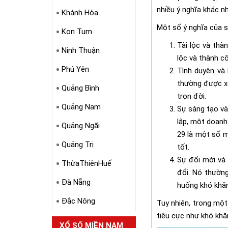
nhiều ý nghĩa khác n
Khánh Hòa
Một số ý nghĩa của s
Kon Tum
Tài lộc và th
Ninh Thuận
lộc và thành c
Phú Yên
Tình duyên và 
thường được xe
Quảng Bình
trọn đời.
Quảng Nam
Sự sáng tạo v
lập, một doanh
Quảng Ngãi
29 là một số m
Quảng Trị
tốt.
Sự đổi mới và 
ThừaThiênHuế
đổi. Nó thườn
Đà Nẵng
huống khó khăn
Đắc Nông
Tuy nhiên, trong một
tiêu cực như khó khă
XỔ SỐ MIỀN NAM