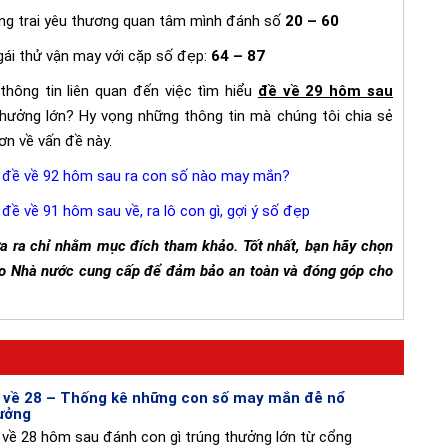
g trai yêu thương quan tâm mình đánh số
20 – 60
gái thử vận may với cặp số đẹp:
64 – 87
thông tin liên quan đến việc tìm hiểu
đề về 29 hôm sau
hưởng lớn? Hy vọng những thông tin mà chúng tôi chia sẻ
ơn về vấn đề này.
 đề về 92 hôm sau ra con số nào may mắn?
đề về 91 hôm sau về, ra lô con gì, gợi ý số đẹp
ưa ra chỉ nhằm mục đích tham khảo. Tốt nhất, bạn hãy chọn
 do Nhà nước cung cấp để đảm bảo an toàn và đóng góp cho
 về 28 – Thống kê những con số may mắn đễ nổ
ưởng
 về 28 hôm sau đánh con gì trúng thưởng lớn từ cổng