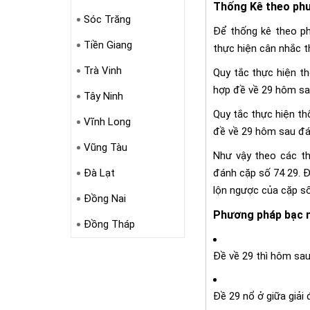
Thống Kê theo ph
Sóc Trăng
Để thống kê theo p
Tiền Giang
thực hiện cân nhắc t
Trà Vinh
Quy tắc thực hiện thố
hợp đề về 29 hôm sa
Tây Ninh
Quy tắc thực hiện thố
Vĩnh Long
đề về 29 hôm sau đá
Vũng Tàu
Như vậy theo các t
đánh cặp số 74 29. 
Đà Lạt
lộn ngược của cặp s
Đồng Nai
Phương pháp bạc n
Đồng Tháp
Đề về 29 thì hôm sa
Đề 29 nổ ở giữa giải