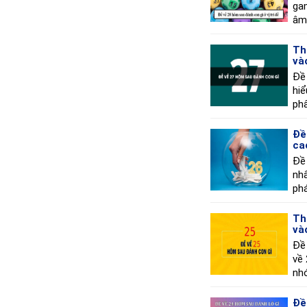
ga
âm 
Th
và
Đề
hiể
phâ
Đề
ca
Đề 
nh
phá
Th
và
Đề 
về
nhớ
Đề