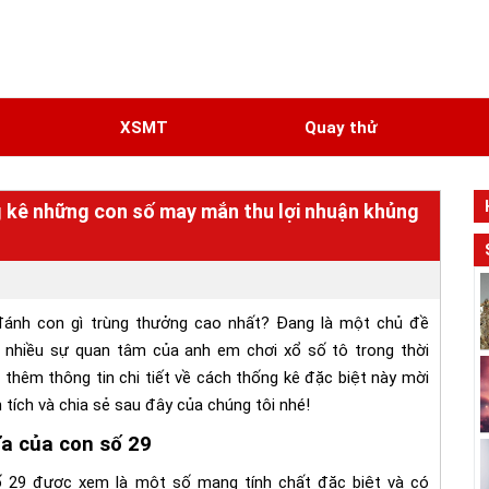
N
XSMT
Quay thử
 kê những con số may mắn thu lợi nhuận khủng
ánh con gì trùng thưởng cao nhất? Đang là một chủ đề
 nhiều sự quan tâm của anh em chơi xổ số tô trong thời
t thêm thông tin chi tiết về cách thống kê đặc biệt này mời
 tích và chia sẻ sau đây của chúng tôi nhé!
ĩa của con số 29
ố 29 được xem là một số mang tính chất đặc biệt và có